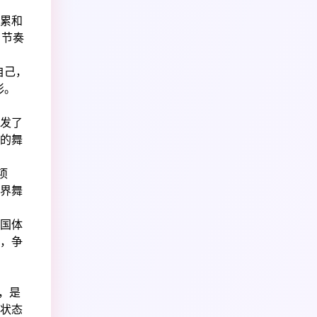
累和
、节奏
自己，
彩。
发了
的舞
项
界舞
国体
，争
，是
状态