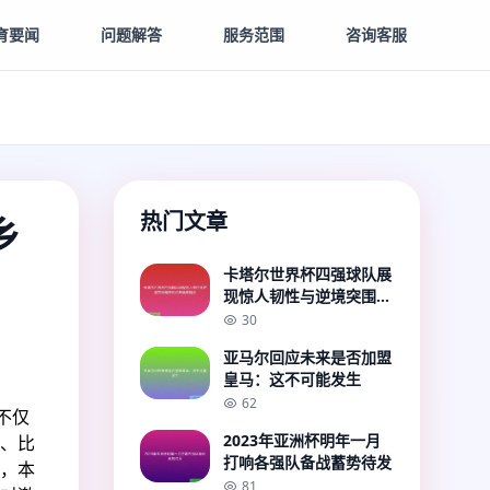
育要闻
问题解答
服务范围
咨询客服
热门文章
乡
卡塔尔世界杯四强球队展
现惊人韧性与逆境突围精
神的经典篇章精彩
30
亚马尔回应未来是否加盟
皇马：这不可能发生
62
不仅
2023年亚洲杯明年一月
、比
打响各强队备战蓄势待发
，本
81