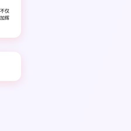
不仅
加辉