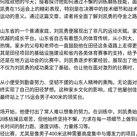
何成就他的今天；接着探讨他如何通过不懈的训练磨练技能，面
凯勇在15运会上的精彩表现，特别是在决赛中的技术细节和战
运动的意义。通过这篇文章，读者将全面了解刘凯勇的夺金之路
山东省的一个普通家庭，刘凯勇便展现出了非凡的运动天赋。家
优越的成长平台。山东省自古有着悠久的体育传统，从小到大，
热情。家乡的父母和老师也一直鼓励他在田径这条道路上走得更
其是田径项目的基础设施建设和省内各类体育赛事的支持，给予
还是在地方运动会的比赛中，刘凯勇逐步积累经验，展现出了他
不仅为刘凯勇的成功奠定了基础，也让他在面对激烈的比赛时，
从小便受到勤奋努力、坚韧不拔的山东人精神的熏陶。无论面对
终实现了自己的田径梦想。这种家乡文化的影响，成了他屡创佳
终站上了15运会男子400米的领奖台。
场开始，他便付出了常人难以想象的努力。在训练中，刘凯勇始
的训练枯燥且艰苦，但他始终坚持不懈，力求在每一项细节上做到
长时间的耐力跑、速度训练、力量练习等。
径比赛，尤其是像男子400米这种需要高度集中与爆发力的项目