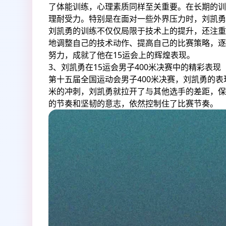
了体能训练，心理素质同样至关重要。在长期的训
理耐受力。特别是在面对一些外界压力时，刘凯勇
刘凯勇的训练不仅仅局限于技术上的提升，还注重
地调整自己的技术动作、提高自己的比赛策略，逐
努力，成就了他在15运会上的辉煌表现。
3、刘凯勇在15运会男子400米决赛中的精彩表现
第十五届全国运动会男子400米决赛，刘凯勇的
米的冲刺，刘凯勇就拉开了与其他选手的差距，保
的节奏和坚韧的意志，依然控制住了比赛节奏。