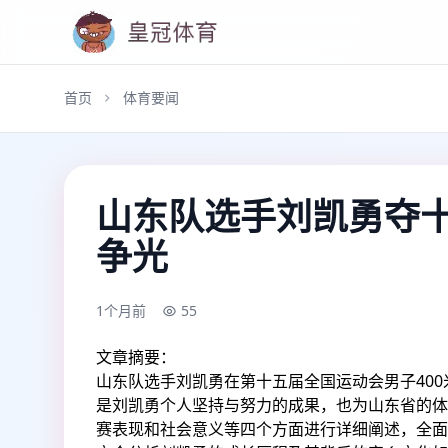
首页
体育要闻
山东队选手刘凯勇夺十
争光
1个月前
55
文章摘要：
山东队选手刘凯勇在第十五届全国运动会男子40
是刘凯勇个人坚持与努力的成果，也为山东省的体
赛表现和社会意义等四个方面进行详细阐述，全面